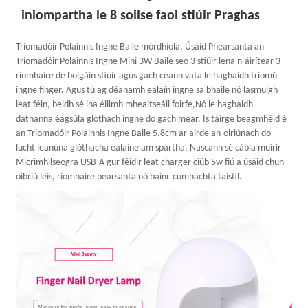
iniompartha le 8 soilse faoi stiúir Praghas
Triomadóir Polainnis Ingne Baile mórdhíola. Úsáid Phearsanta an
Triomadóir Polainnis Ingne Mini 3W Baile seo 3 stiúir lena n-áirítear 3
ríomhaire de bolgáin stiúir agus gach ceann vata le haghaidh triomú
ingne finger. Agus tú ag déanamh ealaín ingne sa bhaile nó lasmuigh
leat féin, beidh sé ina éilimh mheaitseáil foirfe,Nó le haghaidh
dathanna éagsúla glóthach ingne do gach méar. Is táirge beagmhéid é
an Triomadóir Polainnis Ingne Baile 5.8cm ar airde an-oiriúnach do
lucht leanúna glóthacha ealaíne am spártha. Nascann sé cábla muirir
Micrimhilseogra USB-A gur féidir leat charger ciúb 5w fiú a úsáid chun
oibriú leis, ríomhaire pearsanta nó bainc cumhachta taistil.