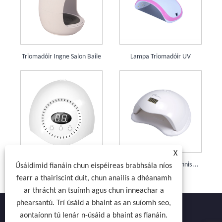
Triomadóir Ingne Salon Baile
Lampa Triomadóir UV
X
24W Glóthach Triomadóir Ingne Lampa Curing Meaisín UV LED 15 stiúir
48W SUN5 ingne Polainnis UV TRIOMADÓIR Solais 36 LED Glóthach Ealaín Ingne Lampa Curing Flash
Úsáidimid fianáin chun eispéireas brabhsála níos
fearr a thairiscint duit, chun anailís a dhéanamh
ar thrácht an tsuímh agus chun inneachar a
phearsantú. Trí úsáid a bhaint as an suíomh seo,
aontaíonn tú lenár n-úsáid a bhaint as fianáin.