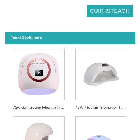
Táirgí Gaolmhara
72w Gan sreang Meaisín Triomadóir Glóthach Ingne UV stiúir
48W Meaisín Triomadóir Ingne UV 24 Soilse Curing Lampa