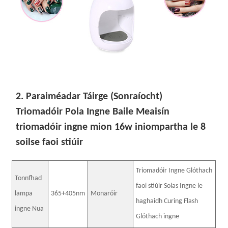
2. Paraiméadar Táirge (Sonraíocht)
Triomadóir Pola Ingne Baile Meaisín
triomadóir ingne mion 16w iniompartha le 8
soilse faoi stiúir
Triomadóir Ingne Glóthach
Tonnfhad
faoi stiúir Solas Ingne le
lampa
365+405nm
Monaróir
haghaidh Curing Flash
ingne Nua
Glóthach ingne