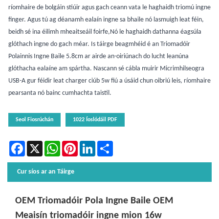
ríomhaire de bolgáin stiúir agus gach ceann vata le haghaidh triomú ingne
finger. Agus tú ag déanamh ealaín ingne sa bhaile nó lasmuigh leat féin,
beidh sé ina éilimh mheaitseáil foirfe,Nó le haghaidh dathanna éagsúla
glóthach ingne do gach méar. Is táirge beagmhéid é an Triomadóir
Polainnis Ingne Baile 5.8cm ar airde an-oiriúnach do lucht leanúna
glóthacha ealaíne am spártha. Nascann sé cábla muirir Micrimhilseogra
USB-A gur féidir leat charger ciúb 5w fiú a úsáid chun oibriú leis, ríomhaire
pearsanta nó bainc cumhachta taistil.
Seol Fiosrúchán
1022 Íoslódáil PDF
Facebook
X
WhatsApp
Pinterest
LinkedIn
Share
Cur síos ar an Táirge
OEM Triomadóir Pola Ingne Baile OEM
Meaisín triomadóir ingne mion 16w