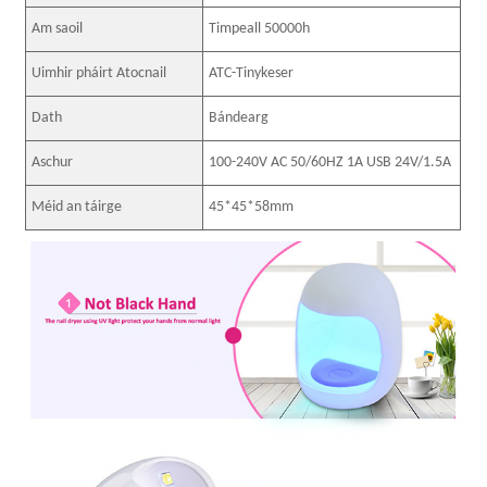
Am saoil
Timpeall 50000h
Uimhir pháirt Atocnail
ATC-Tinykeser
Dath
Bándearg
Aschur
100-240V AC 50/60HZ 1A USB 24V/1.5A
Méid an táirge
45*45*58mm