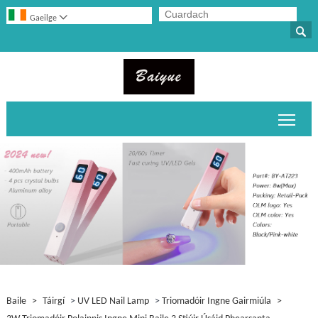

Gaeilge

Scor
Baile
>
Táirgí
>
UV LED Nail Lamp
>
Triomadóir Ingne Gairmiúla
>