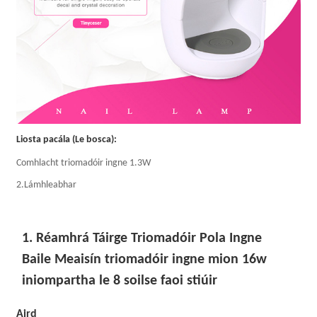
Liosta pacála (Le bosca):
Comhlacht triomadóir ingne 1.3W
2.Lámhleabhar
1. Réamhrá Táirge Triomadóir Pola Ingne
Baile Meaisín triomadóir ingne mion 16w
iniompartha le 8 soilse faoi stiúir
Aird