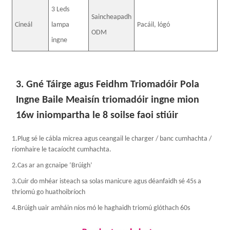
3 Leds
Saincheapadh
Cineál
lampa
Pacáil, lógó
ODM
ingne
3. Gné Táirge agus Feidhm Triomadóir Pola
Ingne Baile Meaisín triomadóir ingne mion
16w iniompartha le 8 soilse faoi stiúir
1.Plug sé le cábla micrea agus ceangail le charger / banc cumhachta /
ríomhaire le tacaíocht cumhachta.
2.Cas ar an gcnaipe ‘Brúigh’
3.Cuir do mhéar isteach sa solas manicure agus déanfaidh sé 45s a
thriomú go huathoibríoch
4.Brúigh uair amháin níos mó le haghaidh triomú glóthach 60s