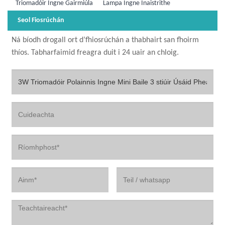
Triomadóir Ingne Gairmiúla
Lampa Ingne Inaistrithe
Seol Fiosrúchán
Ná bíodh drogall ort d’fhiosrúchán a thabhairt san fhoirm
thíos. Tabharfaimid freagra duit i 24 uair an chloig.