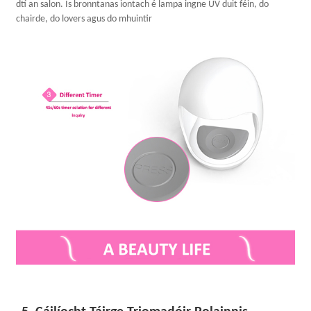
dtí an salon. Is bronntanas iontach é lampa ingne UV duit féin, do
chairde, do lovers agus do mhuintir