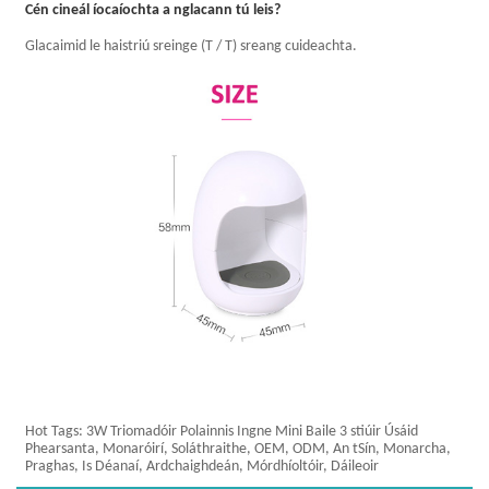
Cén cineál íocaíochta a nglacann tú leis?
Glacaimid le haistriú sreinge (T / T) sreang cuideachta.
Hot Tags: 3W Triomadóir Polainnis Ingne Mini Baile 3 stiúir Úsáid
Phearsanta, Monaróirí, Soláthraithe, OEM, ODM, An tSín, Monarcha,
Praghas, Is Déanaí, Ardchaighdeán, Mórdhíoltóir, Dáileoir