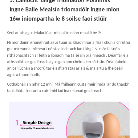
5. Cáilíocht Táirge Triomadóir Polainnis
Ingne Baile Meaisín triomadóir ingne mion
16w iniompartha le 8 soilse faoi stiúir
Seol ar ais agus Malartú ar mheaisín mion-mhaisithe 2:
Ní mór dúinn grianghraif agus tuairisc ghaolmhar a fháil chun a chruthú
gur míreanna mícheart nó stoc lochtach iad táirgí. Ní mór faisnéis
ríthábhachtach ar leith a líonadh má tá sé sin práinneach , Déanfar é a
athsholáthar go díreach agus gan aon chéim den sórt sin. Déanfaimid
an bailiúchán a shocrú tar éis d’iarratas ar ais & malartú a fheiceáil
agus a fhaomhadh.
Cothabháil an mhír 12 mhí, Má fhilleann custaiméirí rudaí ar do thaobh
faoi dháta teoranta cuirfimid iad ina n-ionad go díreach.