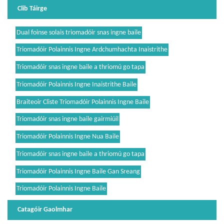
Clib Táirge
Dual foinse solais triomadóir snas ingne baile
Triomadóir Polainnis Ingne Ardchumhachta Inaistrithe
Triomadóir snas ingne baile a thriomú go tapa
Triomadóir Polainnis Ingne Inaistrithe Baile
Braiteoir Cliste Triomadóir Polainnis Ingne Baile
Triomadóir snas ingne baile gairmiúil
Triomadóir Polainnis Ingne Nua Baile
Triomadóir snas ingne baile a thriomú go tapa
Triomadóir Polainnis Ingne Baile Gan Sreang
Triomadóir Polainnis Ingne Baile
Catagóir Gaolmhar