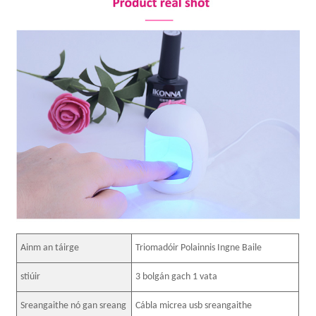
Ainm an táirge
Triomadóir Polainnis Ingne Baile
stiúir
3 bolgán gach 1 vata
Sreangaithe nó gan sreang
Cábla micrea usb sreangaithe