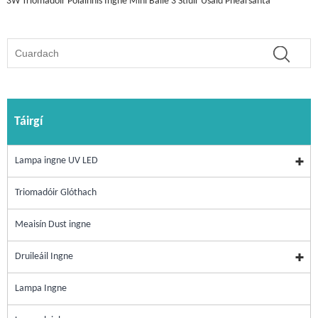
3W Triomadóir Polainnis Ingne Mini Baile 3 Stiúir Úsáid Phearsanta
Táirgí
Lampa ingne UV LED
Triomadóir Glóthach
Meaisín Dust ingne
Druileáil Ingne
Lampa Ingne