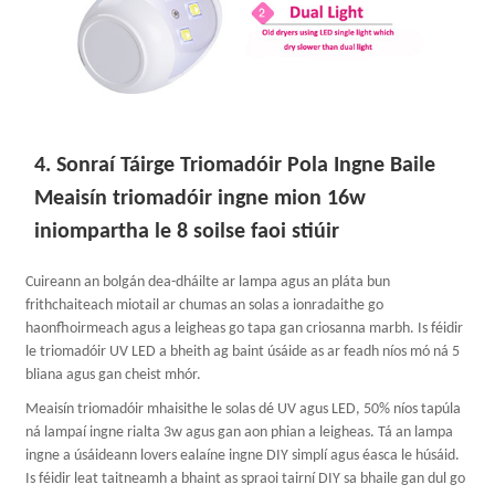
4. Sonraí Táirge Triomadóir Pola Ingne Baile
Meaisín triomadóir ingne mion 16w
iniompartha le 8 soilse faoi stiúir
Cuireann an bolgán dea-dháilte ar lampa agus an pláta bun
frithchaiteach miotail ar chumas an solas a ionradaithe go
haonfhoirmeach agus a leigheas go tapa gan criosanna marbh. Is féidir
le triomadóir UV LED a bheith ag baint úsáide as ar feadh níos mó ná 5
bliana agus gan cheist mhór.
Meaisín triomadóir mhaisithe le solas dé UV agus LED, 50% níos tapúla
ná lampaí ingne rialta 3w agus gan aon phian a leigheas. Tá an lampa
ingne a úsáideann lovers ealaíne ingne DIY simplí agus éasca le húsáid.
Is féidir leat taitneamh a bhaint as spraoi tairní DIY sa bhaile gan dul go