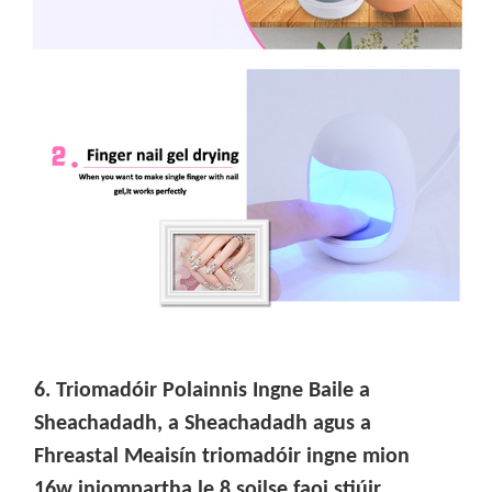
6. Triomadóir Polainnis Ingne Baile a
Sheachadadh, a Sheachadadh agus a
Fhreastal Meaisín triomadóir ingne mion
16w iniompartha le 8 soilse faoi stiúir