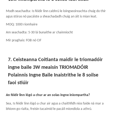
Modh seachadta: Is féidir linn cabhrú le loingseoireachta chuig do thír
agus stóras nó pacáiste a sheachadadh chuig an áit is mian leat.
MOQ: 1000 ríomhaire
Am seachadta: 5-30 lá bunaithe ar chainníocht
Mír praghais: FOB nó CIF
7. Ceisteanna Coitianta maidir le triomadóir
ingne baile 3W meaisín TRIOMADÓIR
Polainnis Ingne Baile Inaistrithe le 8 soilse
faoi stiúir
An féidir linn lógó a chur ar an solas ingne iniompartha?
Sea, Is féidir linn lógó a chur air agus a chaithfidh níos faide ná mar a
bhíonn go rialta, freisin tacaímid le pacáil miondíola a athrú.