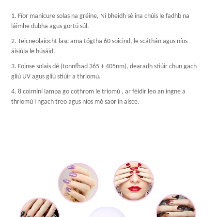
1. Fíor manicure solas na gréine, Ní bheidh sé ina chúis le fadhb na
láimhe dubha agus gortú súl.
2. Teicneolaíocht lasc ama tógtha 60 soicind, le scáthán agus níos
áisiúla le húsáid.
3. Foinse solais dé (tonnfhad 365 + 405nm), dearadh stiúir chun gach
gliú UV agus gliú stiúir a thriomú.
4. 8 coirníní lampa go cothrom le triomú , ar féidir leo an ingne a
thriomú i ngach treo agus níos mó saor in aisce.